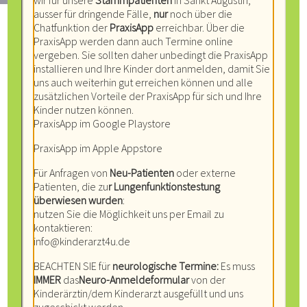
wir für unsere
Stammpatienten
in Sankt Augustin,
ausser für dringende Fälle,
nur
noch über die
Chatfunktion der
PraxisApp
erreichbar. Über die
PraxisApp werden dann auch Termine online
vergeben. Sie sollten daher unbedingt die PraxisApp
installieren und Ihre Kinder dort anmelden, damit Sie
uns auch weiterhin gut erreichen können und alle
Liebe Eltern, liebe
zusätzlichen Vorteile der PraxisApp für sich und Ihre
Kinder nutzen können.
Kinder, liebe
PraxisApp im Google Playstore
PraxisApp im Apple Appstore
Jugendliche!
Für Anfragen von
Neu-Patienten
oder externe
Willkommen bei
Patienten, die zu
r Lungenfunktionstestung
überwiesen wurden
:
nutzen Sie die Möglichkeit uns per
Email
zu
Ihren Kinderärzten
kontaktieren:
info@kinderarzt4u.de
in Sankt Augustin.
BEACHTEN SIE für
neurologische
Termine:
Es muss
IMMER
das
Neuro-Anmeldeformular
von der
Kinderärztin/dem Kinderarzt ausgefüllt und uns
Wir sind ein Team von erfahrenen