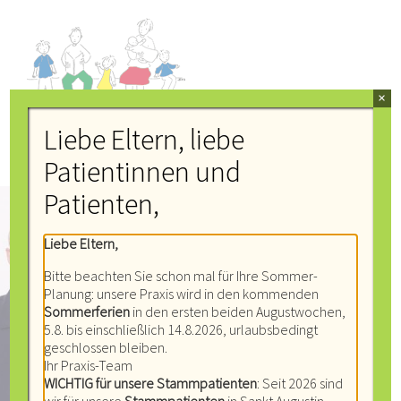
Zum
Inhalt
springen
×
KINDERFACHARZTZENTRUM
Liebe Eltern, liebe
an der Sieg - Sankt Augustin
Patientinnen und
Patienten,
Liebe Eltern,
Bitte beachten Sie schon mal für Ihre Sommer-
Planung: unsere Praxis wird in den kommenden
Sommerferien
in den ersten beiden Augustwochen,
Dr. med. Daniela Stößel
5.8. bis einschließlich 14.8.2026, urlaubsbedingt
Dr. med. Daniel Tibussek
geschlossen bleiben.
Dr. Ute von Martial
Ihr Praxis-Team
Dr. med. Cornelia Maschke
WICHTIG für unsere Stammpatienten
: Seit 2026 sind
Dr. med. Peitz-Kornbrust